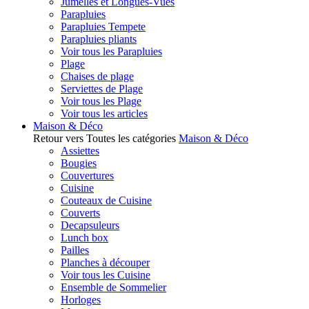
Jumelles et Longues-Vues
Parapluies
Parapluies Tempete
Parapluies pliants
Voir tous les Parapluies
Plage
Chaises de plage
Serviettes de Plage
Voir tous les Plage
Voir tous les articles
Maison & Déco
Retour vers Toutes les catégories
Maison & Déco
Assiettes
Bougies
Couvertures
Cuisine
Couteaux de Cuisine
Couverts
Decapsuleurs
Lunch box
Pailles
Planches à découper
Voir tous les Cuisine
Ensemble de Sommelier
Horloges