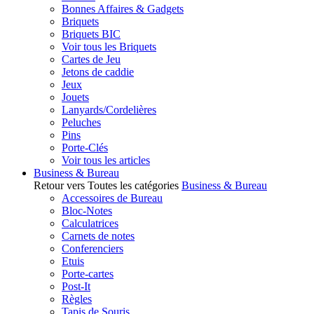
Bonnes Affaires & Gadgets
Briquets
Briquets BIC
Voir tous les Briquets
Cartes de Jeu
Jetons de caddie
Jeux
Jouets
Lanyards/Cordelières
Peluches
Pins
Porte-Clés
Voir tous les articles
Business & Bureau
Retour vers Toutes les catégories
Business & Bureau
Accessoires de Bureau
Bloc-Notes
Calculatrices
Carnets de notes
Conferenciers
Etuis
Porte-cartes
Post-It
Règles
Tapis de Souris