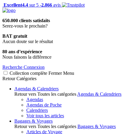
Excellent
4.4
sur 5 -
2.866
avis
650.000 clients satisfaits
Serez-vous le prochain?
BAT gratuit
Aucun doute sur le résultat
80 ans d’expérience
Nous faisons la différence
Recherche
Connexion
Collection complète
Fermer
Menu
Retour
Catégories
Agendas & Calendriers
Retour vers Toutes les catégories
Agendas & Calendriers
Agendas
Agendas de Poche
Calendriers
Voir tous les articles
Bagages & Voyages
Retour vers Toutes les catégories
Bagages & Voyages
Articles de Voyage