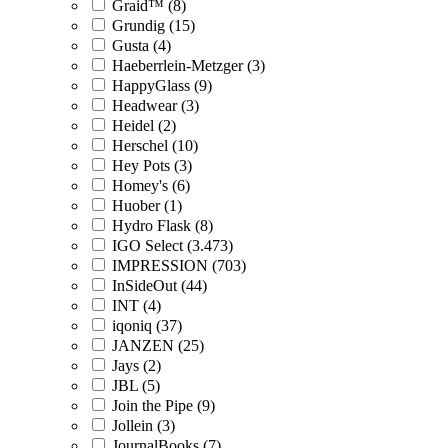
Graid™ (8)
Grundig (15)
Gusta (4)
Haeberrlein-Metzger (3)
HappyGlass (9)
Headwear (3)
Heidel (2)
Herschel (10)
Hey Pots (3)
Homey's (6)
Huober (1)
Hydro Flask (8)
IGO Select (3.473)
IMPRESSION (703)
InSideOut (44)
INT (4)
iqoniq (37)
JANZEN (25)
Jays (2)
JBL (5)
Join the Pipe (9)
Jollein (3)
JournalBooks (7)