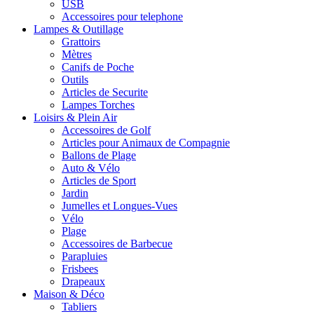
USB
Accessoires pour telephone
Lampes & Outillage
Grattoirs
Mètres
Canifs de Poche
Outils
Articles de Securite
Lampes Torches
Loisirs & Plein Air
Accessoires de Golf
Articles pour Animaux de Compagnie
Ballons de Plage
Auto & Vélo
Articles de Sport
Jardin
Jumelles et Longues-Vues
Vélo
Plage
Accessoires de Barbecue
Parapluies
Frisbees
Drapeaux
Maison & Déco
Tabliers