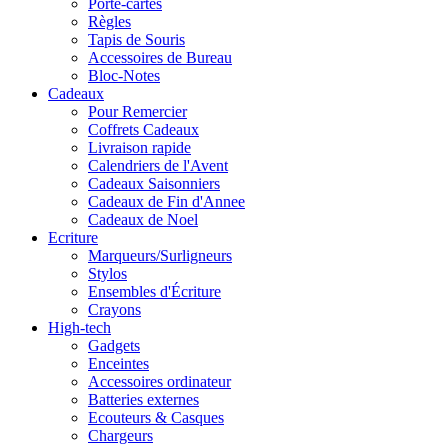
Porte-cartes
Règles
Tapis de Souris
Accessoires de Bureau
Bloc-Notes
Cadeaux
Pour Remercier
Coffrets Cadeaux
Livraison rapide
Calendriers de l'Avent
Cadeaux Saisonniers
Cadeaux de Fin d'Annee
Cadeaux de Noel
Ecriture
Marqueurs/Surligneurs
Stylos
Ensembles d'Écriture
Crayons
High-tech
Gadgets
Enceintes
Accessoires ordinateur
Batteries externes
Ecouteurs & Casques
Chargeurs