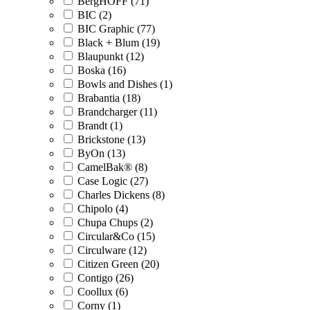
BergHOFF (71)
BIC (2)
BIC Graphic (77)
Black + Blum (19)
Blaupunkt (12)
Boska (16)
Bowls and Dishes (1)
Brabantia (18)
Brandcharger (11)
Brandt (1)
Brickstone (13)
ByOn (13)
CamelBak® (8)
Case Logic (27)
Charles Dickens (8)
Chipolo (4)
Chupa Chups (2)
Circular&Co (15)
Circulware (12)
Citizen Green (20)
Contigo (26)
Coollux (6)
Corny (1)