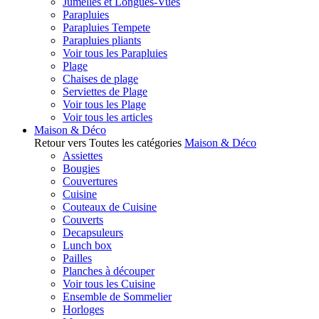
Jumelles et Longues-Vues
Parapluies
Parapluies Tempete
Parapluies pliants
Voir tous les Parapluies
Plage
Chaises de plage
Serviettes de Plage
Voir tous les Plage
Voir tous les articles
Maison & Déco
Retour vers Toutes les catégories
Maison & Déco
Assiettes
Bougies
Couvertures
Cuisine
Couteaux de Cuisine
Couverts
Decapsuleurs
Lunch box
Pailles
Planches à découper
Voir tous les Cuisine
Ensemble de Sommelier
Horloges