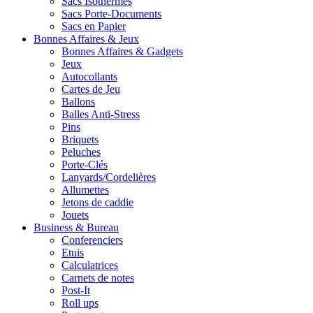
Sacs Isothermes
Sacs Porte-Documents
Sacs en Papier
Bonnes Affaires & Jeux
Bonnes Affaires & Gadgets
Jeux
Autocollants
Cartes de Jeu
Ballons
Balles Anti-Stress
Pins
Briquets
Peluches
Porte-Clés
Lanyards/Cordelières
Allumettes
Jetons de caddie
Jouets
Business & Bureau
Conferenciers
Etuis
Calculatrices
Carnets de notes
Post-It
Roll ups