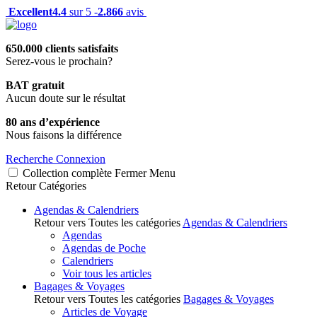
Excellent
4.4
sur 5 -
2.866
avis
650.000 clients satisfaits
Serez-vous le prochain?
BAT gratuit
Aucun doute sur le résultat
80 ans d’expérience
Nous faisons la différence
Recherche
Connexion
Collection complète
Fermer
Menu
Retour
Catégories
Agendas & Calendriers
Retour vers Toutes les catégories
Agendas & Calendriers
Agendas
Agendas de Poche
Calendriers
Voir tous les articles
Bagages & Voyages
Retour vers Toutes les catégories
Bagages & Voyages
Articles de Voyage