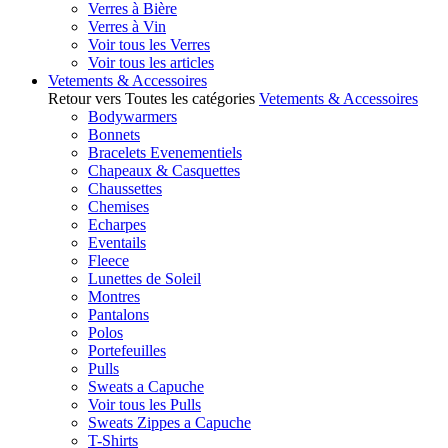
Verres à Bière
Verres à Vin
Voir tous les Verres
Voir tous les articles
Vetements & Accessoires
Retour vers Toutes les catégories
Vetements & Accessoires
Bodywarmers
Bonnets
Bracelets Evenementiels
Chapeaux & Casquettes
Chaussettes
Chemises
Echarpes
Eventails
Fleece
Lunettes de Soleil
Montres
Pantalons
Polos
Portefeuilles
Pulls
Sweats a Capuche
Voir tous les Pulls
Sweats Zippes a Capuche
T-Shirts