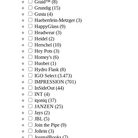
Graid™ (8)
Grundig (15)
Gusta (4)
Haeberrlein-Metzger (3)
HappyGlass (9)
Headwear (3)
Heidel (2)
Herschel (10)
Hey Pots (3)
Homey's (6)
Huober (1)
Hydro Flask (8)
IGO Select (3.473)
IMPRESSION (701)
InSideOut (44)
INT (4)
iqoniq (37)
JANZEN (25)
Jays (2)
JBL (5)
Join the Pipe (9)
Jollein (3)
JournalBooks (7)