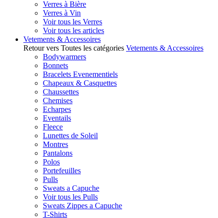
Verres à Bière
Verres à Vin
Voir tous les Verres
Voir tous les articles
Vetements & Accessoires
Retour vers Toutes les catégories
Vetements & Accessoires
Bodywarmers
Bonnets
Bracelets Evenementiels
Chapeaux & Casquettes
Chaussettes
Chemises
Echarpes
Eventails
Fleece
Lunettes de Soleil
Montres
Pantalons
Polos
Portefeuilles
Pulls
Sweats a Capuche
Voir tous les Pulls
Sweats Zippes a Capuche
T-Shirts