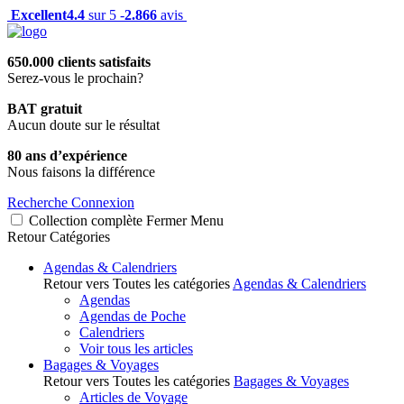
Excellent
4.4
sur 5 -
2.866
avis
650.000 clients satisfaits
Serez-vous le prochain?
BAT gratuit
Aucun doute sur le résultat
80 ans d’expérience
Nous faisons la différence
Recherche
Connexion
Collection complète
Fermer
Menu
Retour
Catégories
Agendas & Calendriers
Retour vers Toutes les catégories
Agendas & Calendriers
Agendas
Agendas de Poche
Calendriers
Voir tous les articles
Bagages & Voyages
Retour vers Toutes les catégories
Bagages & Voyages
Articles de Voyage