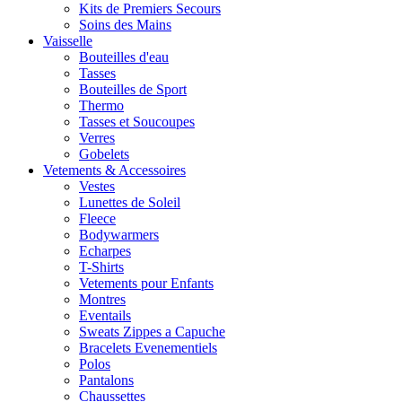
Kits de Premiers Secours
Soins des Mains
Vaisselle
Bouteilles d'eau
Tasses
Bouteilles de Sport
Thermo
Tasses et Soucoupes
Verres
Gobelets
Vetements & Accessoires
Vestes
Lunettes de Soleil
Fleece
Bodywarmers
Echarpes
T-Shirts
Vetements pour Enfants
Montres
Eventails
Sweats Zippes a Capuche
Bracelets Evenementiels
Polos
Pantalons
Chaussettes