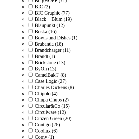
BergHOFF (71)
BIC (2)
BIC Graphic (77)
Black + Blum (19)
Blaupunkt (12)
Boska (16)
Bowls and Dishes (1)
Brabantia (18)
Brandcharger (11)
Brandt (1)
Brickstone (13)
ByOn (13)
CamelBak® (8)
Case Logic (27)
Charles Dickens (8)
Chipolo (4)
Chupa Chups (2)
Circular&Co (15)
Circulware (12)
Citizen Green (20)
Contigo (26)
Coollux (6)
Corny (1)