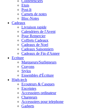
Conferenciers
Etuis
Post-It
Carnets de notes
Bloc-Notes
Cadeaux
Livraison rapide
Calendriers de l'Avent
Pour Remercier
Coffrets Cadeaux
Cadeaux de Noel
Cadeaux Saisonniers
Cadeaux de Fin d'Annee
Ecriture
Marqueurs/Surligneurs
Crayons
Stylos
Ensembles d'Écriture
High-tech
Ecouteurs & Casques
Enceintes
Accessoires ordinateur
Chargeurs
Accessoires pour telephone
Gadgets