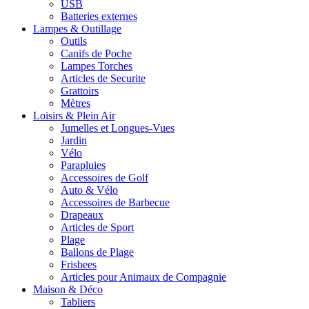
USB
Batteries externes
Lampes & Outillage
Outils
Canifs de Poche
Lampes Torches
Articles de Securite
Grattoirs
Mètres
Loisirs & Plein Air
Jumelles et Longues-Vues
Jardin
Vélo
Parapluies
Accessoires de Golf
Auto & Vélo
Accessoires de Barbecue
Drapeaux
Articles de Sport
Plage
Ballons de Plage
Frisbees
Articles pour Animaux de Compagnie
Maison & Déco
Tabliers