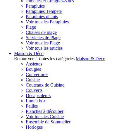
Jumelles et Longues-Vues
Parapluies
Parapluies Tempete
Parapluies pliants
Voir tous les Parapluies
Plage
Chaises de plage
Serviettes de Plage
Voir tous les Plage
Voir tous les articles
Maison & Déco
Retour vers Toutes les catégories
Maison & Déco
Assiettes
Bougies
Couvertures
Cuisine
Couteaux de Cuisine
Couverts
Decapsuleurs
Lunch box
Pailles
Planches à découper
Voir tous les Cuisine
Ensemble de Sommelier
Horloges