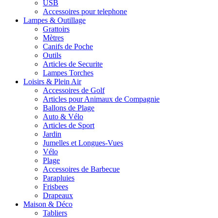
USB
Accessoires pour telephone
Lampes & Outillage
Grattoirs
Mètres
Canifs de Poche
Outils
Articles de Securite
Lampes Torches
Loisirs & Plein Air
Accessoires de Golf
Articles pour Animaux de Compagnie
Ballons de Plage
Auto & Vélo
Articles de Sport
Jardin
Jumelles et Longues-Vues
Vélo
Plage
Accessoires de Barbecue
Parapluies
Frisbees
Drapeaux
Maison & Déco
Tabliers