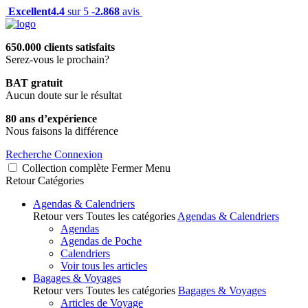
Excellent
4.4
sur 5 -
2.868
avis
650.000 clients satisfaits
Serez-vous le prochain?
BAT gratuit
Aucun doute sur le résultat
80 ans d’expérience
Nous faisons la différence
Recherche
Connexion
Collection complète
Fermer
Menu
Retour
Catégories
Agendas & Calendriers
Retour vers Toutes les catégories
Agendas & Calendriers
Agendas
Agendas de Poche
Calendriers
Voir tous les articles
Bagages & Voyages
Retour vers Toutes les catégories
Bagages & Voyages
Articles de Voyage