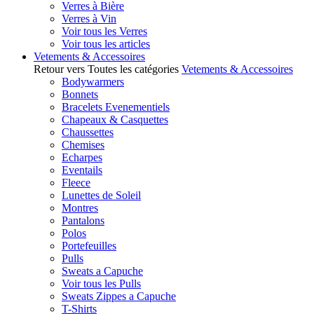
Verres à Bière
Verres à Vin
Voir tous les Verres
Voir tous les articles
Vetements & Accessoires
Retour vers Toutes les catégories
Vetements & Accessoires
Bodywarmers
Bonnets
Bracelets Evenementiels
Chapeaux & Casquettes
Chaussettes
Chemises
Echarpes
Eventails
Fleece
Lunettes de Soleil
Montres
Pantalons
Polos
Portefeuilles
Pulls
Sweats a Capuche
Voir tous les Pulls
Sweats Zippes a Capuche
T-Shirts