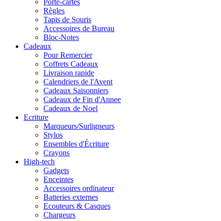
Porte-cartes
Règles
Tapis de Souris
Accessoires de Bureau
Bloc-Notes
Cadeaux
Pour Remercier
Coffrets Cadeaux
Livraison rapide
Calendriers de l'Avent
Cadeaux Saisonniers
Cadeaux de Fin d'Annee
Cadeaux de Noel
Ecriture
Marqueurs/Surligneurs
Stylos
Ensembles d'Écriture
Crayons
High-tech
Gadgets
Enceintes
Accessoires ordinateur
Batteries externes
Ecouteurs & Casques
Chargeurs