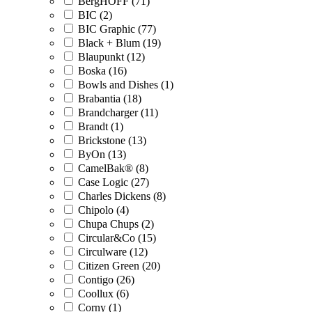
BergHOFF (71)
BIC (2)
BIC Graphic (77)
Black + Blum (19)
Blaupunkt (12)
Boska (16)
Bowls and Dishes (1)
Brabantia (18)
Brandcharger (11)
Brandt (1)
Brickstone (13)
ByOn (13)
CamelBak® (8)
Case Logic (27)
Charles Dickens (8)
Chipolo (4)
Chupa Chups (2)
Circular&Co (15)
Circulware (12)
Citizen Green (20)
Contigo (26)
Coollux (6)
Corny (1)