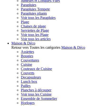
Jumelles et Longues-Vues
Parapluies
Parapluies Tempete
Parapluies pliants
Voir tous les Parapluies
Plage
Chaises de plage
Serviettes de Plage
Voir tous les Plage
Voir tous les articles
Maison & Déco
Retour vers Toutes les catégories
Maison & Déco
Assiettes
Bougies
Couvertures
Cuisine
Couteaux de Cuisine
Couverts
Decapsuleurs
Lunch box
Pailles
Planches à découper
Voir tous les Cuisine
Ensemble de Sommelier
Horloges