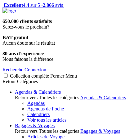
Excellent
4.4
sur 5 -
2.866
avis
650.000 clients satisfaits
Serez-vous le prochain?
BAT gratuit
Aucun doute sur le résultat
80 ans d’expérience
Nous faisons la différence
Recherche
Connexion
Collection complète
Fermer
Menu
Retour
Catégories
Agendas & Calendriers
Retour vers Toutes les catégories
Agendas & Calendriers
Agendas
Agendas de Poche
Calendriers
Voir tous les articles
Bagages & Voyages
Retour vers Toutes les catégories
Bagages & Voyages
Articles de Voyage