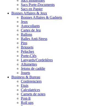
Sacs Isothermes
Sacs Porte-Documents
Sacs en Papier
Bonnes Affaires & Jeux
Bonnes Affaires & Gadgets
Jeux
Autocollants
Cartes de Jeu
Ballons
Balles Anti-Stress
Pins
Briquets
Peluches
Porte-Clés
Lanyards/Cordelières
Allumettes
Jetons de caddie
Jouets
Business & Bureau
Conferenciers
Etuis
Calculatrices
Carnets de notes
Post-It
Roll ups