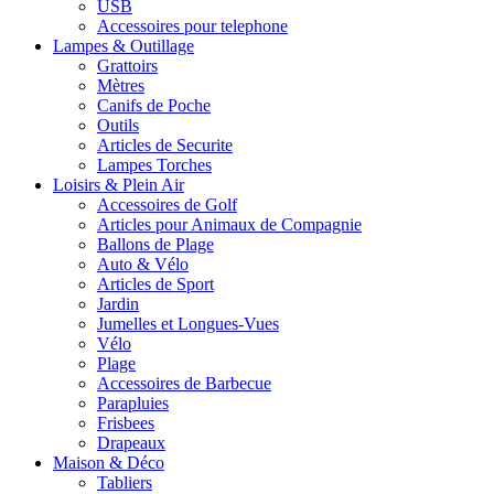
USB
Accessoires pour telephone
Lampes & Outillage
Grattoirs
Mètres
Canifs de Poche
Outils
Articles de Securite
Lampes Torches
Loisirs & Plein Air
Accessoires de Golf
Articles pour Animaux de Compagnie
Ballons de Plage
Auto & Vélo
Articles de Sport
Jardin
Jumelles et Longues-Vues
Vélo
Plage
Accessoires de Barbecue
Parapluies
Frisbees
Drapeaux
Maison & Déco
Tabliers