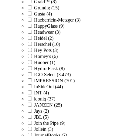
Graid™ (8)
Grundig (15)
Gusta (4)
Haeberrlein-Metzger (3)
HappyGlass (9)
Headwear (3)
Heidel (2)
Herschel (10)
Hey Pots (3)
Homey's (6)
Huober (1)
Hydro Flask (8)
IGO Select (3.473)
IMPRESSION (701)
InSideOut (44)
INT (4)
iqoniq (37)
JANZEN (25)
Jays (2)
JBL (5)
Join the Pipe (9)
Jollein (3)
JournalBooks (7)