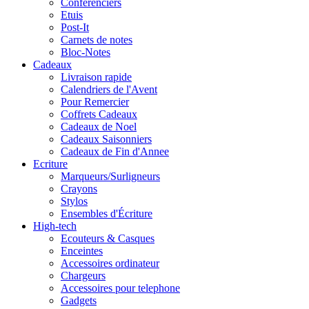
Conferenciers
Etuis
Post-It
Carnets de notes
Bloc-Notes
Cadeaux
Livraison rapide
Calendriers de l'Avent
Pour Remercier
Coffrets Cadeaux
Cadeaux de Noel
Cadeaux Saisonniers
Cadeaux de Fin d'Annee
Ecriture
Marqueurs/Surligneurs
Crayons
Stylos
Ensembles d'Écriture
High-tech
Ecouteurs & Casques
Enceintes
Accessoires ordinateur
Chargeurs
Accessoires pour telephone
Gadgets