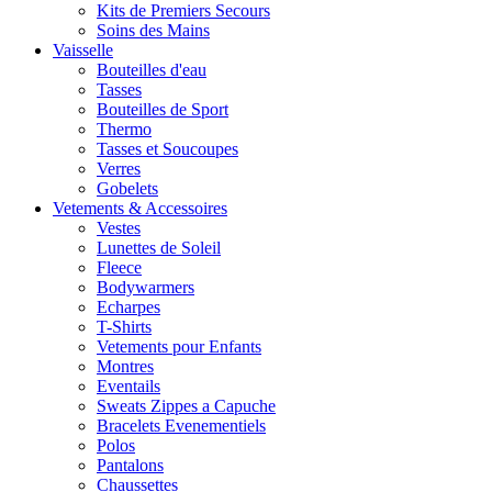
Kits de Premiers Secours
Soins des Mains
Vaisselle
Bouteilles d'eau
Tasses
Bouteilles de Sport
Thermo
Tasses et Soucoupes
Verres
Gobelets
Vetements & Accessoires
Vestes
Lunettes de Soleil
Fleece
Bodywarmers
Echarpes
T-Shirts
Vetements pour Enfants
Montres
Eventails
Sweats Zippes a Capuche
Bracelets Evenementiels
Polos
Pantalons
Chaussettes