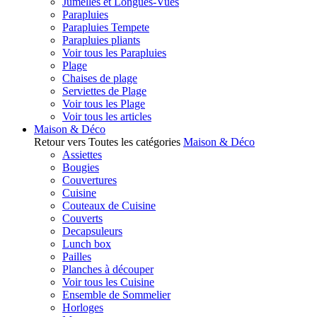
Jumelles et Longues-Vues
Parapluies
Parapluies Tempete
Parapluies pliants
Voir tous les Parapluies
Plage
Chaises de plage
Serviettes de Plage
Voir tous les Plage
Voir tous les articles
Maison & Déco
Retour vers Toutes les catégories
Maison & Déco
Assiettes
Bougies
Couvertures
Cuisine
Couteaux de Cuisine
Couverts
Decapsuleurs
Lunch box
Pailles
Planches à découper
Voir tous les Cuisine
Ensemble de Sommelier
Horloges