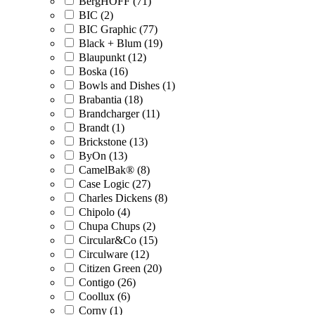
BergHOFF (71)
BIC (2)
BIC Graphic (77)
Black + Blum (19)
Blaupunkt (12)
Boska (16)
Bowls and Dishes (1)
Brabantia (18)
Brandcharger (11)
Brandt (1)
Brickstone (13)
ByOn (13)
CamelBak® (8)
Case Logic (27)
Charles Dickens (8)
Chipolo (4)
Chupa Chups (2)
Circular&Co (15)
Circulware (12)
Citizen Green (20)
Contigo (26)
Coollux (6)
Corny (1)