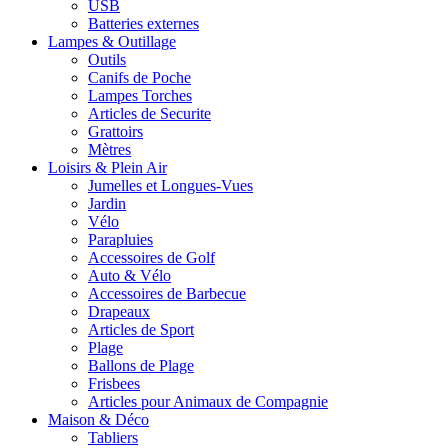
USB
Batteries externes
Lampes & Outillage
Outils
Canifs de Poche
Lampes Torches
Articles de Securite
Grattoirs
Mètres
Loisirs & Plein Air
Jumelles et Longues-Vues
Jardin
Vélo
Parapluies
Accessoires de Golf
Auto & Vélo
Accessoires de Barbecue
Drapeaux
Articles de Sport
Plage
Ballons de Plage
Frisbees
Articles pour Animaux de Compagnie
Maison & Déco
Tabliers