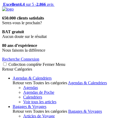
Excellent
4.4
sur 5 -
2.866
avis
650.000 clients satisfaits
Serez-vous le prochain?
BAT gratuit
Aucun doute sur le résultat
80 ans d’expérience
Nous faisons la différence
Recherche
Connexion
Collection complète
Fermer
Menu
Retour
Catégories
Agendas & Calendriers
Retour vers Toutes les catégories
Agendas & Calendriers
Agendas
Agendas de Poche
Calendriers
Voir tous les articles
Bagages & Voyages
Retour vers Toutes les catégories
Bagages & Voyages
Articles de Voyage