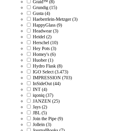
Graid™ (8)
Grundig (15)
Gusta (4)
Haeberrlein-Metzger (3)
HappyGlass (9)
Headwear (3)
Heidel (2)
Herschel (10)
Hey Pots (3)
Homey's (6)
Huober (1)
Hydro Flask (8)
IGO Select (3.473)
IMPRESSION (703)
InSideOut (44)
INT (4)
iqoniq (37)
JANZEN (25)
Jays (2)
JBL (5)
Join the Pipe (9)
Jollein (3)
JournalBooks (7)