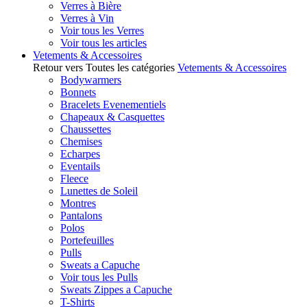
Verres à Bière
Verres à Vin
Voir tous les Verres
Voir tous les articles
Vetements & Accessoires
Retour vers Toutes les catégories
Vetements & Accessoires
Bodywarmers
Bonnets
Bracelets Evenementiels
Chapeaux & Casquettes
Chaussettes
Chemises
Echarpes
Eventails
Fleece
Lunettes de Soleil
Montres
Pantalons
Polos
Portefeuilles
Pulls
Sweats a Capuche
Voir tous les Pulls
Sweats Zippes a Capuche
T-Shirts