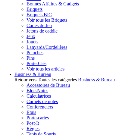
Bonnes Affaires & Gadgets
Briquets
Briquets BIC
Voir tous les Briquets
Cartes de Jeu
Jetons de caddie
Jeux
Jouets
Lanyards/Cordelières
Peluches
Pins
Porte-Clés
Voir tous les articles
Business & Bureau
Retour vers Toutes les catégories
Business & Bureau
Accessoires de Bureau
Bloc-Notes
Calculatrices
Carnets de notes
Conferenciers
Etuis
Porte-cartes
Post-It
Règles
Tapis de Souris