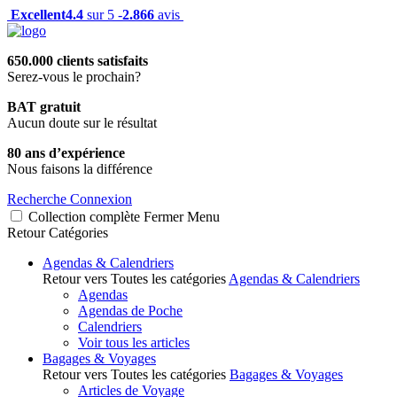
Excellent
4.4
sur 5 -
2.866
avis
650.000 clients satisfaits
Serez-vous le prochain?
BAT gratuit
Aucun doute sur le résultat
80 ans d’expérience
Nous faisons la différence
Recherche
Connexion
Collection complète
Fermer
Menu
Retour
Catégories
Agendas & Calendriers
Retour vers Toutes les catégories
Agendas & Calendriers
Agendas
Agendas de Poche
Calendriers
Voir tous les articles
Bagages & Voyages
Retour vers Toutes les catégories
Bagages & Voyages
Articles de Voyage