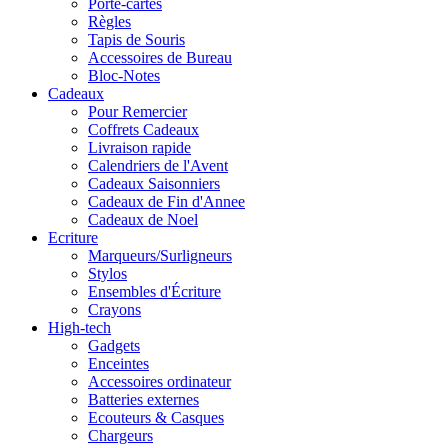
Porte-cartes
Règles
Tapis de Souris
Accessoires de Bureau
Bloc-Notes
Cadeaux
Pour Remercier
Coffrets Cadeaux
Livraison rapide
Calendriers de l'Avent
Cadeaux Saisonniers
Cadeaux de Fin d'Annee
Cadeaux de Noel
Ecriture
Marqueurs/Surligneurs
Stylos
Ensembles d'Écriture
Crayons
High-tech
Gadgets
Enceintes
Accessoires ordinateur
Batteries externes
Ecouteurs & Casques
Chargeurs