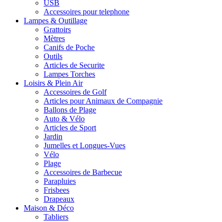
USB
Accessoires pour telephone
Lampes & Outillage
Grattoirs
Mètres
Canifs de Poche
Outils
Articles de Securite
Lampes Torches
Loisirs & Plein Air
Accessoires de Golf
Articles pour Animaux de Compagnie
Ballons de Plage
Auto & Vélo
Articles de Sport
Jardin
Jumelles et Longues-Vues
Vélo
Plage
Accessoires de Barbecue
Parapluies
Frisbees
Drapeaux
Maison & Déco
Tabliers