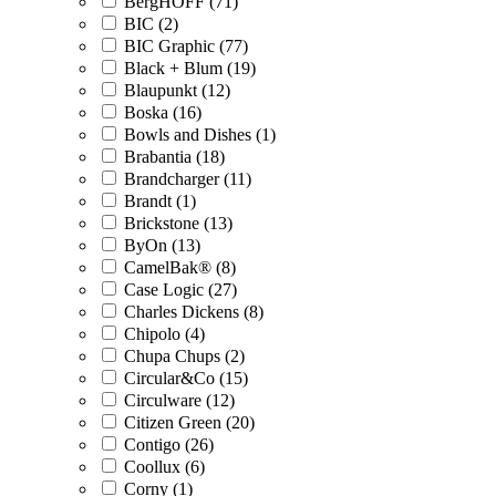
BergHOFF (71)
BIC (2)
BIC Graphic (77)
Black + Blum (19)
Blaupunkt (12)
Boska (16)
Bowls and Dishes (1)
Brabantia (18)
Brandcharger (11)
Brandt (1)
Brickstone (13)
ByOn (13)
CamelBak® (8)
Case Logic (27)
Charles Dickens (8)
Chipolo (4)
Chupa Chups (2)
Circular&Co (15)
Circulware (12)
Citizen Green (20)
Contigo (26)
Coollux (6)
Corny (1)