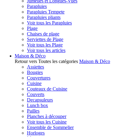
Jumelles et Longues-Vues
Parapluies
Parapluies Tempete
Parapluies pliants
Voir tous les Parapluies
Plage
Chaises de plage
Serviettes de Plage
Voir tous les Plage
Voir tous les articles
Maison & Déco
Retour vers Toutes les catégories
Maison & Déco
Assiettes
Bougies
Couvertures
Cuisine
Couteaux de Cuisine
Couverts
Decapsuleurs
Lunch box
Pailles
Planches à découper
Voir tous les Cuisine
Ensemble de Sommelier
Horloges