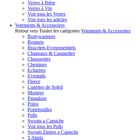
Verres à Bière
Verres à Vin
Voir tous les Verres
Voir tous les articles
Vetements & Accessoires
Retour vers Toutes les catégories
Vetements & Accessoires
Bodywarmers
Bonnets
Bracelets Evenementiels
Chapeaux & Casquettes
Chaussettes
Chemises
Echarpes
Eventails
Fleece
Lunettes de Soleil
Montres
Pantalons
Polos
Portefeuilles
Pulls
Sweats a Capuche
Voir tous les Pulls
Sweats Zippes a Capuche
T-Shirts