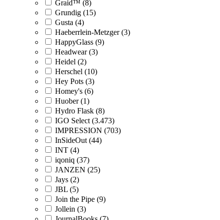
Graid™ (8)
Grundig (15)
Gusta (4)
Haeberrlein-Metzger (3)
HappyGlass (9)
Headwear (3)
Heidel (2)
Herschel (10)
Hey Pots (3)
Homey's (6)
Huober (1)
Hydro Flask (8)
IGO Select (3.473)
IMPRESSION (703)
InSideOut (44)
INT (4)
iqoniq (37)
JANZEN (25)
Jays (2)
JBL (5)
Join the Pipe (9)
Jollein (3)
JournalBooks (7)