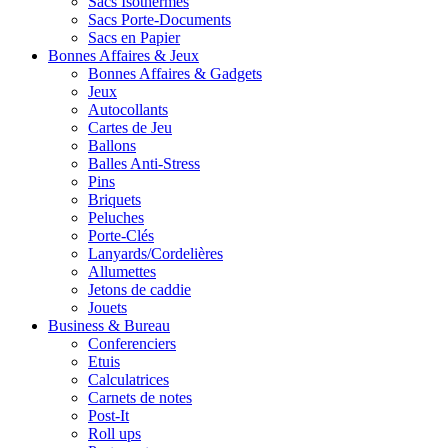
Sacs Isothermes
Sacs Porte-Documents
Sacs en Papier
Bonnes Affaires & Jeux
Bonnes Affaires & Gadgets
Jeux
Autocollants
Cartes de Jeu
Ballons
Balles Anti-Stress
Pins
Briquets
Peluches
Porte-Clés
Lanyards/Cordelières
Allumettes
Jetons de caddie
Jouets
Business & Bureau
Conferenciers
Etuis
Calculatrices
Carnets de notes
Post-It
Roll ups