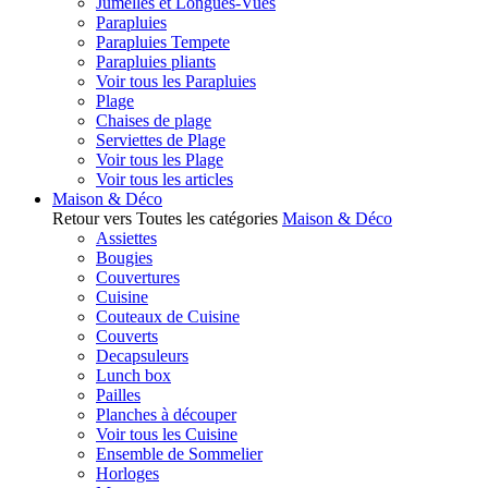
Jumelles et Longues-Vues
Parapluies
Parapluies Tempete
Parapluies pliants
Voir tous les Parapluies
Plage
Chaises de plage
Serviettes de Plage
Voir tous les Plage
Voir tous les articles
Maison & Déco
Retour vers Toutes les catégories
Maison & Déco
Assiettes
Bougies
Couvertures
Cuisine
Couteaux de Cuisine
Couverts
Decapsuleurs
Lunch box
Pailles
Planches à découper
Voir tous les Cuisine
Ensemble de Sommelier
Horloges