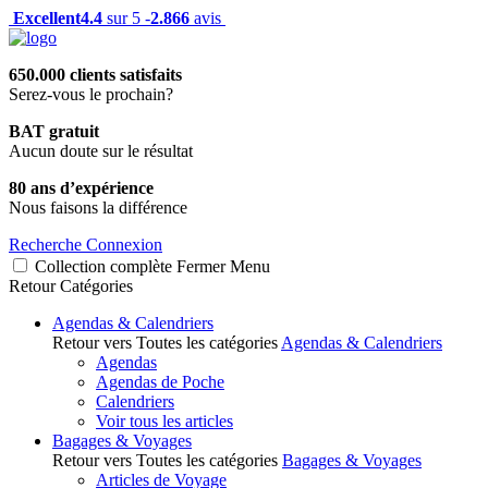
Excellent
4.4
sur 5 -
2.866
avis
650.000 clients satisfaits
Serez-vous le prochain?
BAT gratuit
Aucun doute sur le résultat
80 ans d’expérience
Nous faisons la différence
Recherche
Connexion
Collection complète
Fermer
Menu
Retour
Catégories
Agendas & Calendriers
Retour vers Toutes les catégories
Agendas & Calendriers
Agendas
Agendas de Poche
Calendriers
Voir tous les articles
Bagages & Voyages
Retour vers Toutes les catégories
Bagages & Voyages
Articles de Voyage