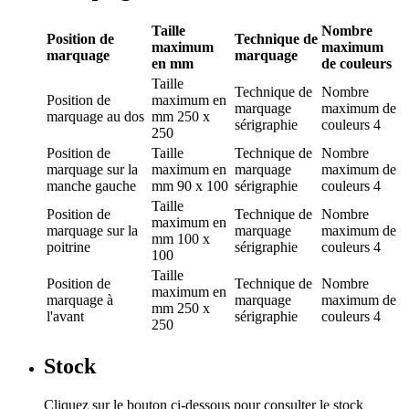
Taille
Nombre
Position de
Technique de
maximum
maximum
marquage
marquage
en mm
de couleurs
Taille
Technique de
Nombre
Position de
maximum en
marquage
maximum de
marquage
au dos
mm
250 x
sérigraphie
couleurs
4
250
Position de
Taille
Technique de
Nombre
marquage
sur la
maximum en
marquage
maximum de
manche gauche
mm
90 x 100
sérigraphie
couleurs
4
Taille
Position de
Technique de
Nombre
maximum en
marquage
sur la
marquage
maximum de
mm
100 x
poitrine
sérigraphie
couleurs
4
100
Taille
Position de
Technique de
Nombre
maximum en
marquage
à
marquage
maximum de
mm
250 x
l'avant
sérigraphie
couleurs
4
250
Stock
Cliquez sur le bouton ci-dessous pour consulter le stock