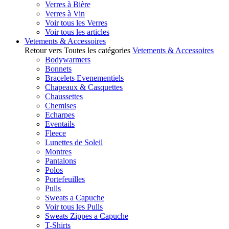
Verres à Bière
Verres à Vin
Voir tous les Verres
Voir tous les articles
Vetements & Accessoires
Retour vers Toutes les catégories
Vetements & Accessoires
Bodywarmers
Bonnets
Bracelets Evenementiels
Chapeaux & Casquettes
Chaussettes
Chemises
Echarpes
Eventails
Fleece
Lunettes de Soleil
Montres
Pantalons
Polos
Portefeuilles
Pulls
Sweats a Capuche
Voir tous les Pulls
Sweats Zippes a Capuche
T-Shirts