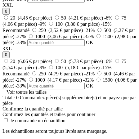
XXL
0
20 (4,45 € par pièce)
50 (4,21 € par pièce)
-6%
75
(4,06 € par pièce)
-9%
100 (3,80 € par pièce)
-15%
Recommandé
250 (3,52 € par pièce)
-21%
500 (3,27 € par
pièce)
-27%
1000 (3,06 € par pièce)
-32%
1500 (2,98 € par
pièce)
-33%
OK
3XL
0
20 (6,06 € par pièce)
50 (5,73 € par pièce)
-6%
75
(5,54 € par pièce)
-9%
100 (5,18 € par pièce)
-15%
Recommandé
250 (4,79 € par pièce)
-21%
500 (4,46 € par
pièce)
-27%
1000 (4,17 € par pièce)
-32%
1500 (4,06 € par
pièce)
-33%
OK
+ Voir toutes les tailles
Total :
0
Commandez
pièce(s) supplémentaire(s) et ne payez que
par
pièce
Confirmez la quantité par taille
Confirmez les quantités et tailles pour continuer
Je commande un échantillon
Les échantillons seront toujours livrés sans marquage.