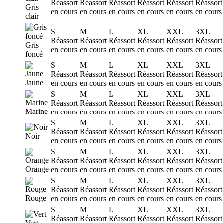
Réassort
Réassort
Réassort
Réassort
Réassort
Réassort
Gris
en cours
en cours
en cours
en cours
en cours
en cours
clair
S
M
L
XL
XXL
3XL
Réassort
Réassort
Réassort
Réassort
Réassort
Réassort
Gris
en cours
en cours
en cours
en cours
en cours
en cours
foncé
S
M
L
XL
XXL
3XL
Réassort
Réassort
Réassort
Réassort
Réassort
Réassort
Jaune
en cours
en cours
en cours
en cours
en cours
en cours
S
M
L
XL
XXL
3XL
Réassort
Réassort
Réassort
Réassort
Réassort
Réassort
Marine
en cours
en cours
en cours
en cours
en cours
en cours
S
M
L
XL
XXL
3XL
Réassort
Réassort
Réassort
Réassort
Réassort
Réassort
Noir
en cours
en cours
en cours
en cours
en cours
en cours
S
M
L
XL
XXL
3XL
Réassort
Réassort
Réassort
Réassort
Réassort
Réassort
Orange
en cours
en cours
en cours
en cours
en cours
en cours
S
M
L
XL
XXL
3XL
Réassort
Réassort
Réassort
Réassort
Réassort
Réassort
Rouge
en cours
en cours
en cours
en cours
en cours
en cours
S
M
L
XL
XXL
3XL
Réassort
Réassort
Réassort
Réassort
Réassort
Réassort
Vert