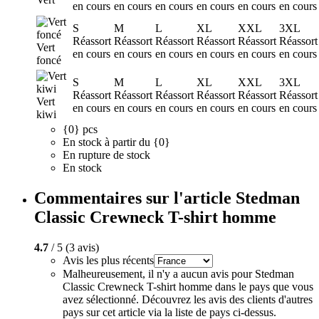
en cours
en cours
en cours
en cours
en cours
en cours
S
M
L
XL
XXL
3XL
Réassort
Réassort
Réassort
Réassort
Réassort
Réassort
Vert
en cours
en cours
en cours
en cours
en cours
en cours
foncé
S
M
L
XL
XXL
3XL
Réassort
Réassort
Réassort
Réassort
Réassort
Réassort
Vert
en cours
en cours
en cours
en cours
en cours
en cours
kiwi
{0} pcs
En stock à partir du {0}
En rupture de stock
En stock
Commentaires sur l'article Stedman
Classic Crewneck T-shirt homme
4.7
/ 5 (3 avis)
Avis les plus récents
Malheureusement, il n'y a aucun avis pour Stedman
Classic Crewneck T-shirt homme dans le pays que vous
avez sélectionné. Découvrez les avis des clients d'autres
pays sur cet article via la liste de pays ci-dessus.