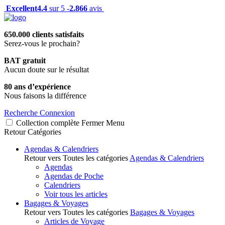
Excellent
4.4
sur 5 -
2.866
avis
650.000 clients satisfaits
Serez-vous le prochain?
BAT gratuit
Aucun doute sur le résultat
80 ans d’expérience
Nous faisons la différence
Recherche
Connexion
Collection complète
Fermer
Menu
Retour
Catégories
Agendas & Calendriers
Retour vers Toutes les catégories
Agendas & Calendriers
Agendas
Agendas de Poche
Calendriers
Voir tous les articles
Bagages & Voyages
Retour vers Toutes les catégories
Bagages & Voyages
Articles de Voyage