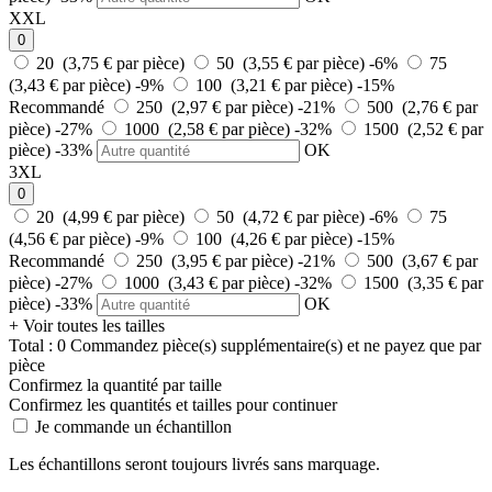
XXL
0
20 (3,75 € par pièce)
50 (3,55 € par pièce)
-6%
75
(3,43 € par pièce)
-9%
100 (3,21 € par pièce)
-15%
Recommandé
250 (2,97 € par pièce)
-21%
500 (2,76 € par
pièce)
-27%
1000 (2,58 € par pièce)
-32%
1500 (2,52 € par
pièce)
-33%
OK
3XL
0
20 (4,99 € par pièce)
50 (4,72 € par pièce)
-6%
75
(4,56 € par pièce)
-9%
100 (4,26 € par pièce)
-15%
Recommandé
250 (3,95 € par pièce)
-21%
500 (3,67 € par
pièce)
-27%
1000 (3,43 € par pièce)
-32%
1500 (3,35 € par
pièce)
-33%
OK
+ Voir toutes les tailles
Total :
0
Commandez
pièce(s) supplémentaire(s) et ne payez que
par
pièce
Confirmez la quantité par taille
Confirmez les quantités et tailles pour continuer
Je commande un échantillon
Les échantillons seront toujours livrés sans marquage.