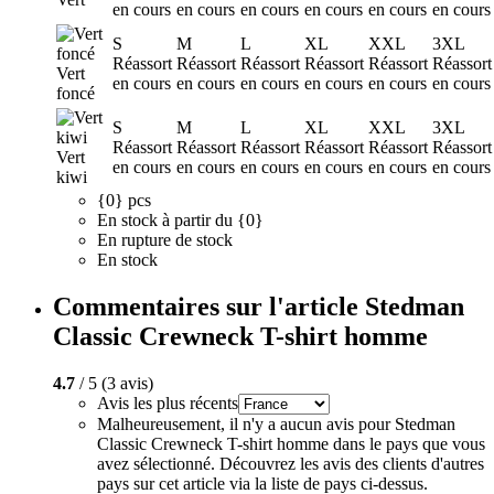
en cours
en cours
en cours
en cours
en cours
en cours
S
M
L
XL
XXL
3XL
Réassort
Réassort
Réassort
Réassort
Réassort
Réassort
Vert
en cours
en cours
en cours
en cours
en cours
en cours
foncé
S
M
L
XL
XXL
3XL
Réassort
Réassort
Réassort
Réassort
Réassort
Réassort
Vert
en cours
en cours
en cours
en cours
en cours
en cours
kiwi
{0} pcs
En stock à partir du {0}
En rupture de stock
En stock
Commentaires sur l'article Stedman
Classic Crewneck T-shirt homme
4.7
/ 5 (3 avis)
Avis les plus récents
Malheureusement, il n'y a aucun avis pour Stedman
Classic Crewneck T-shirt homme dans le pays que vous
avez sélectionné. Découvrez les avis des clients d'autres
pays sur cet article via la liste de pays ci-dessus.