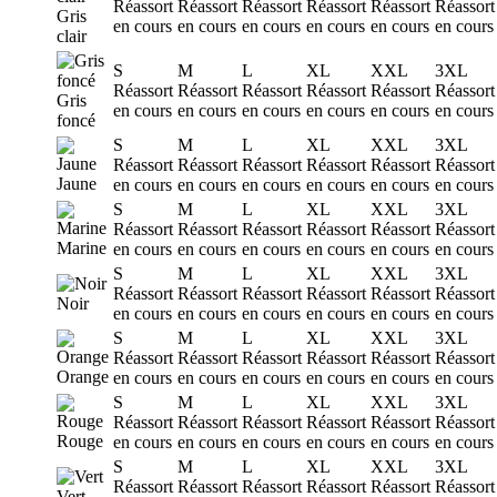
Réassort
Réassort
Réassort
Réassort
Réassort
Réassort
Gris
en cours
en cours
en cours
en cours
en cours
en cours
clair
S
M
L
XL
XXL
3XL
Réassort
Réassort
Réassort
Réassort
Réassort
Réassort
Gris
en cours
en cours
en cours
en cours
en cours
en cours
foncé
S
M
L
XL
XXL
3XL
Réassort
Réassort
Réassort
Réassort
Réassort
Réassort
Jaune
en cours
en cours
en cours
en cours
en cours
en cours
S
M
L
XL
XXL
3XL
Réassort
Réassort
Réassort
Réassort
Réassort
Réassort
Marine
en cours
en cours
en cours
en cours
en cours
en cours
S
M
L
XL
XXL
3XL
Réassort
Réassort
Réassort
Réassort
Réassort
Réassort
Noir
en cours
en cours
en cours
en cours
en cours
en cours
S
M
L
XL
XXL
3XL
Réassort
Réassort
Réassort
Réassort
Réassort
Réassort
Orange
en cours
en cours
en cours
en cours
en cours
en cours
S
M
L
XL
XXL
3XL
Réassort
Réassort
Réassort
Réassort
Réassort
Réassort
Rouge
en cours
en cours
en cours
en cours
en cours
en cours
S
M
L
XL
XXL
3XL
Réassort
Réassort
Réassort
Réassort
Réassort
Réassort
Vert