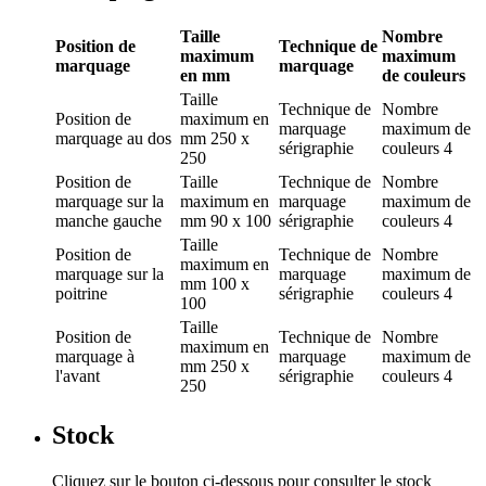
Taille
Nombre
Position de
Technique de
maximum
maximum
marquage
marquage
en mm
de couleurs
Taille
Technique de
Nombre
Position de
maximum en
marquage
maximum de
marquage
au dos
mm
250 x
sérigraphie
couleurs
4
250
Position de
Taille
Technique de
Nombre
marquage
sur la
maximum en
marquage
maximum de
manche gauche
mm
90 x 100
sérigraphie
couleurs
4
Taille
Position de
Technique de
Nombre
maximum en
marquage
sur la
marquage
maximum de
mm
100 x
poitrine
sérigraphie
couleurs
4
100
Taille
Position de
Technique de
Nombre
maximum en
marquage
à
marquage
maximum de
mm
250 x
l'avant
sérigraphie
couleurs
4
250
Stock
Cliquez sur le bouton ci-dessous pour consulter le stock