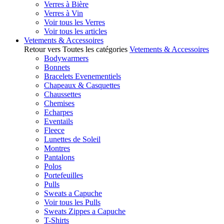
Verres à Bière
Verres à Vin
Voir tous les Verres
Voir tous les articles
Vetements & Accessoires
Retour vers Toutes les catégories
Vetements & Accessoires
Bodywarmers
Bonnets
Bracelets Evenementiels
Chapeaux & Casquettes
Chaussettes
Chemises
Echarpes
Eventails
Fleece
Lunettes de Soleil
Montres
Pantalons
Polos
Portefeuilles
Pulls
Sweats a Capuche
Voir tous les Pulls
Sweats Zippes a Capuche
T-Shirts