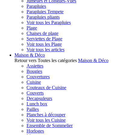
Jumelles et Longues-Vues
Parapluies
Parapluies Tempete
Parapluies pliants
Voir tous les Parapluies
Plage
Chaises de plage
Serviettes de Plage
Voir tous les Plage
Voir tous les articles
Maison & Déco
Retour vers Toutes les catégories
Maison & Déco
Assiettes
Bougies
Couvertures
Cuisine
Couteaux de Cuisine
Couverts
Decapsuleurs
Lunch box
Pailles
Planches à découper
Voir tous les Cuisine
Ensemble de Sommelier
Horloges