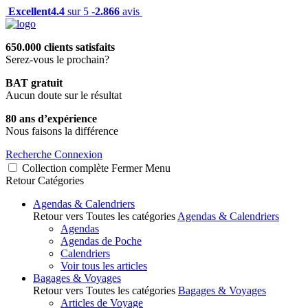
Excellent
4.4
sur 5 -
2.866
avis
650.000 clients satisfaits
Serez-vous le prochain?
BAT gratuit
Aucun doute sur le résultat
80 ans d’expérience
Nous faisons la différence
Recherche
Connexion
Collection complète
Fermer
Menu
Retour
Catégories
Agendas & Calendriers
Retour vers Toutes les catégories
Agendas & Calendriers
Agendas
Agendas de Poche
Calendriers
Voir tous les articles
Bagages & Voyages
Retour vers Toutes les catégories
Bagages & Voyages
Articles de Voyage