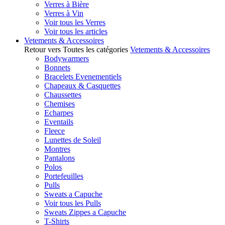
Verres à Bière
Verres à Vin
Voir tous les Verres
Voir tous les articles
Vetements & Accessoires
Retour vers Toutes les catégories
Vetements & Accessoires
Bodywarmers
Bonnets
Bracelets Evenementiels
Chapeaux & Casquettes
Chaussettes
Chemises
Echarpes
Eventails
Fleece
Lunettes de Soleil
Montres
Pantalons
Polos
Portefeuilles
Pulls
Sweats a Capuche
Voir tous les Pulls
Sweats Zippes a Capuche
T-Shirts