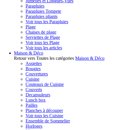
Jumelles et Longues-Vues
Parapluies
Parapluies Tempete
Parapluies pliants
Voir tous les Parapluies
Plage
Chaises de plage
Serviettes de Plage
Voir tous les Plage
Voir tous les articles
Maison & Déco
Retour vers Toutes les catégories
Maison & Déco
Assiettes
Bougies
Couvertures
Cuisine
Couteaux de Cuisine
Couverts
Decapsuleurs
Lunch box
Pailles
Planches à découper
Voir tous les Cuisine
Ensemble de Sommelier
Horloges