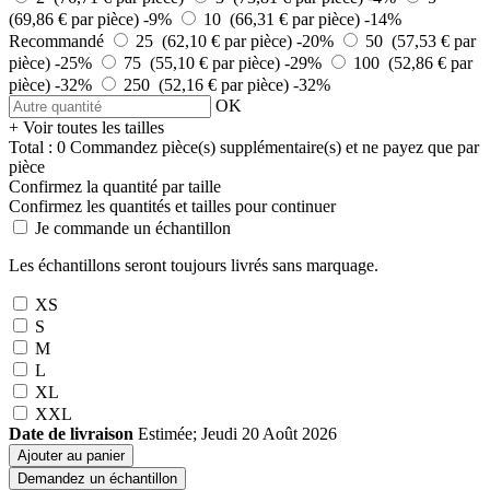
(69,86 € par pièce)
-9%
10 (66,31 € par pièce)
-14%
Recommandé
25 (62,10 € par pièce)
-20%
50 (57,53 € par
pièce)
-25%
75 (55,10 € par pièce)
-29%
100 (52,86 € par
pièce)
-32%
250 (52,16 € par pièce)
-32%
OK
+ Voir toutes les tailles
Total :
0
Commandez
pièce(s) supplémentaire(s) et ne payez que
par
pièce
Confirmez la quantité par taille
Confirmez les quantités et tailles pour continuer
Je commande un échantillon
Les échantillons seront toujours livrés sans marquage.
XS
S
M
L
XL
XXL
Date de livraison
Estimée; Jeudi 20 Août 2026
Ajouter au panier
Demandez un échantillon