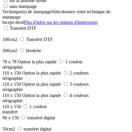
sur la poitrine droite
sans marquage
Technique(s) de marquage
Sélectionnez votre technique de
marquage
biceps droit
Plus d'infos sur les options d'impression
Transfert DTF
100cm2
Transfert DTF
300cm2
broderie
78 x 78
Option la plus rapide
1 couleur
sérigraphie
110 x 150
Option la plus rapide
2 couleurs
sérigraphie
110 x 150
Option la plus rapide
3 couleurs
sérigraphie
110 x 150
Option la plus rapide
4 couleurs
sérigraphie
110 x 150
1 couleur
transfert
90 x 150
transfert digital
50cm2
transfert digital