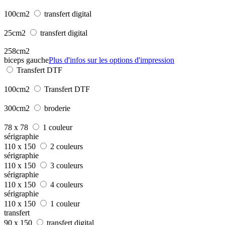
100cm2
transfert digital
25cm2
transfert digital
258cm2
biceps gauche
Plus d'infos sur les options d'impression
Transfert DTF
100cm2
Transfert DTF
300cm2
broderie
78 x 78
1 couleur
sérigraphie
110 x 150
2 couleurs
sérigraphie
110 x 150
3 couleurs
sérigraphie
110 x 150
4 couleurs
sérigraphie
110 x 150
1 couleur
transfert
90 x 150
transfert digital