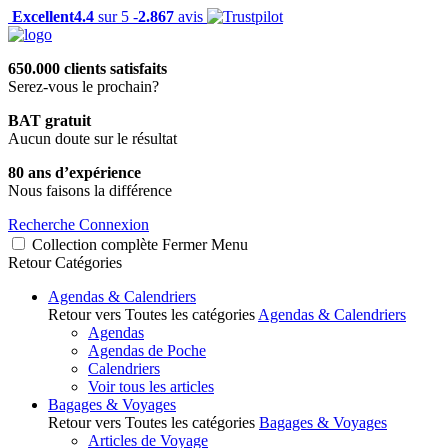
Excellent
4.4
sur 5 -
2.867
avis
650.000 clients satisfaits
Serez-vous le prochain?
BAT gratuit
Aucun doute sur le résultat
80 ans d’expérience
Nous faisons la différence
Recherche
Connexion
Collection complète
Fermer
Menu
Retour
Catégories
Agendas & Calendriers
Retour vers Toutes les catégories
Agendas & Calendriers
Agendas
Agendas de Poche
Calendriers
Voir tous les articles
Bagages & Voyages
Retour vers Toutes les catégories
Bagages & Voyages
Articles de Voyage