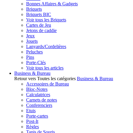
Bonnes Affaires & Gadgets
Briquets
Briquets BIC
Voir tous les Briquets
Cartes de Jeu
Jetons de caddie
Jeux
Jouets
Lanyards/Cordelières
Peluches
Pins
Porte-Clés
Voir tous les articles
Business & Bureau
Retour vers Toutes les catégories
Business & Bureau
Accessoires de Bureau
Bloc-Notes
Calculatrices
Carnets de notes
Conferenciers
Etuis
Porte-cartes
Post-It
Règles
Tapis de Souris