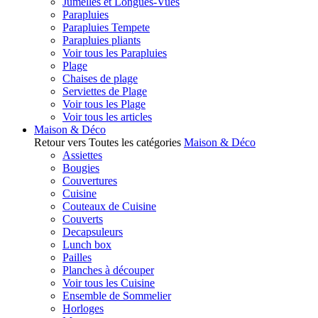
Jumelles et Longues-Vues
Parapluies
Parapluies Tempete
Parapluies pliants
Voir tous les Parapluies
Plage
Chaises de plage
Serviettes de Plage
Voir tous les Plage
Voir tous les articles
Maison & Déco
Retour vers Toutes les catégories
Maison & Déco
Assiettes
Bougies
Couvertures
Cuisine
Couteaux de Cuisine
Couverts
Decapsuleurs
Lunch box
Pailles
Planches à découper
Voir tous les Cuisine
Ensemble de Sommelier
Horloges